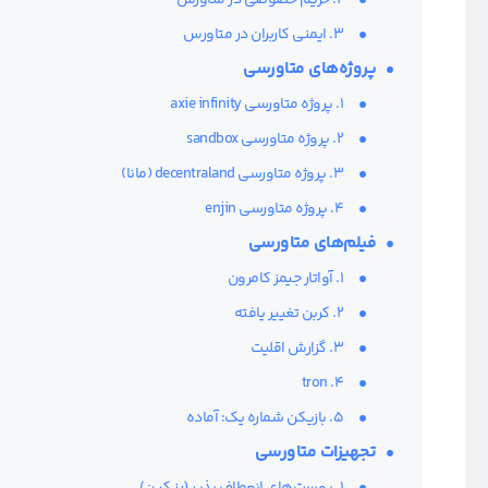
3. ایمنی کاربران در متاورس
پروژه‌های متاورسی
1. پروژه متاورسی axie infinity
2. پروژه متاورسی sandbox
3. پروژه متاورسی decentraland (مانا)
4. پروژه متاورسی enjin
فیلم‌های متاورسی
1. آواتار جیمز کامرون
2. کربن تغییر یافته
3. گزارش اقلیت
4. tron
5. بازیکن شماره یک: آماده
تجهیزات متاورسی
1. پوست‌های انعطاف پذیر (رز کین)