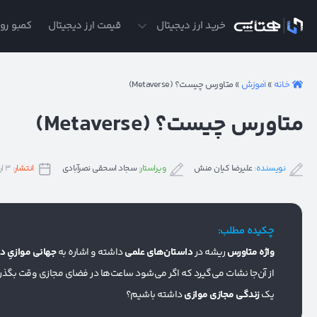
ی
خرید ارز دیجیتال
قیمت ارز دیجیتال
کمبو روز
خانه
»
آموزش
»
متاورس چیست؟ (Metaverse)
متاورس چیست؟ (Metaverse)
نویسنده:
علیرضا کیان منش
ویراستار:
سجاد اسحقی نصرآبادی
انتشار:
۳ اردیبهشت ۱۴۰۳
چکیده مطلب:
واژه متاورس
ریشه در
داستان‌های علمی
داشته و اشاره به
جهانی موازیِ د
از آن‌جا نشات می‌گیرد که اگر می‌شود ساعت‌ها در فضای مجازی وقت بگذرانی
یک
زندگی مجازی موازی
داشته باشیم؟