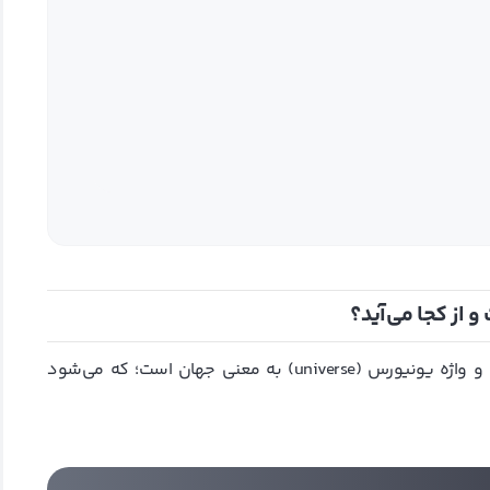
 از کجا می‌آید؟
کلمه متاورس یک برگرفته از دو واژه متا (meta) به معنی فرا و واژه یونیورس (universe) به معنی جهان است؛ که می‌شود