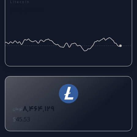
Litecoin
$45.52317
8,464,129
تومان
$
45.53