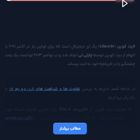
لایت کوین چیست؟
لایت کوین
(
Litecoin
) یک ارز دیجیتال است که برای اولین بار در اکتبر 2011 با
الهام از بیت کوین توسط
چارلی لی
ایجاد شد و در نوامبر 2013 توانست یک رشد
چشمگیر را در تاریخچه خود به ثبت برساند.
تفاوت و تشابه لایت کوین و بیت کوین
در ادامه قصد داریم به بررسی
تفاوت ها و شباهت های این دو رمز ارز
با
یکدیگر بپردازیم
هسته بیت کوین از
الگوریتم
SHA-2
برای تامین امنیت شبکه خود
استفاده می‌کند، که LTC با به روزرسانی آن، نامش را به
الگوریتم
scrypt
تغییر داد و برای تامین امنیت شبکه خود استفاده کرد.
مطالب بیشتر
استخراج به وسیله مدارهای مجتمع با کاربرد خاص (application-specific