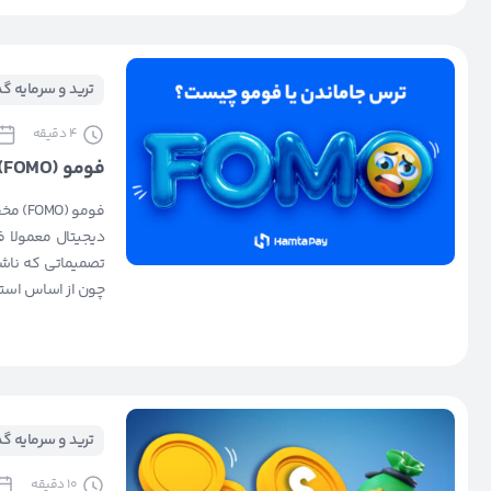
ترید و سرمایه گ
4
دقیقه
فومو (FOMO) یا ترس از دست‌دادن چیست؟
دیجیتال معمولا ف
تصمیماتی که ناشی
چون از اساس استر
ترید و سرمایه گ
10
دقیقه