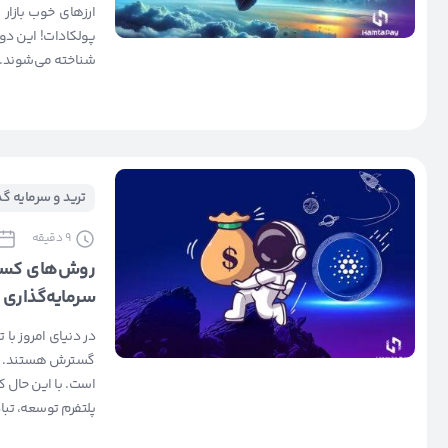
ارزهای خوب بازار
پولکادات! این دو 
شناخته می‌شوند. ع
ترید و سرمایه گ
9
دقیقه
روش‌های کسب د
سرمایه‌گذاری
در دنیای امروز با
گسترش هستند. کارد
است. با این حال 
پلتفرم توسعه، تبا