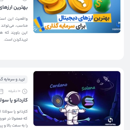
بهترین ارزهای
واقعیت این است 
مناسب، می‌تواند با
این باورند که هو
تریدکردن است.
ترید و سرمایه گ
10
دقیقه
کاردانو یا سو
کاردانو یا سولانا
که معمولا در مورد ب
را به سمت بالا و 