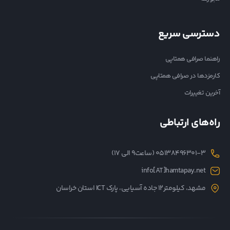
دسترسی سریع
راهنما صرافی همتاپی
کارمزدها در صرافی همتاپی
آخرین تغییرات
راه‌های ارتباطی
05138496301-3 (ساعت۹ الی ۱۷)
info[AT]hamtapay.net
مشهد، کیلومتر12 جاده آسیایی، پارک ICT استان خراسان