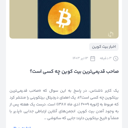
اخبار بیت کوین
3
دقیقه
13 تیر 1403
صاحب قدیمی‌ترین بیت کوین چه کسی است؟
یک کاربر ناشناس، در پاسخ به این سوال که «صاحب قدیمی‌ترین
بیتکوین چه کسی است؟»، یک امضای دیجیتال بیتکوینی را منتشر کرد
که مربوط به ژانویه 2009 (دی ماه 1387) است، درست یک هفته پس از
به وجود آمدن بیت کوین. انجمن‌های آنلاین ارتباطی جدایی ناپذیر با
منشأ و تاریخ بیتکوین دارند؛ جایی که ساتوشی …