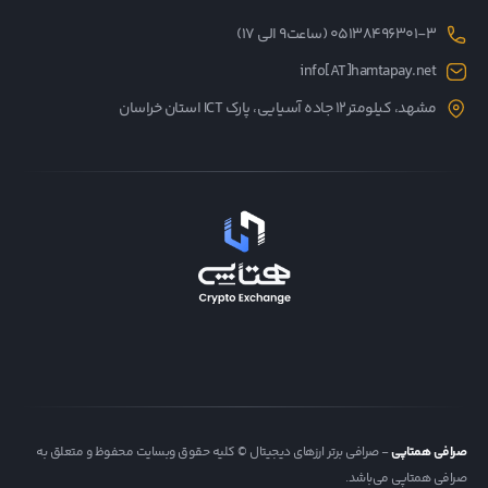
05138496301-3 (ساعت۹ الی ۱۷)
info[AT]hamtapay.net
مشهد، کیلومتر12 جاده آسیایی، پارک ICT استان خراسان
صرافی همتاپی
- صرافی برتر ارزهای دیجیتال © کلیه حقوق وبسایت محفوظ و متعلق به
صرافی همتاپی می‌باشد.