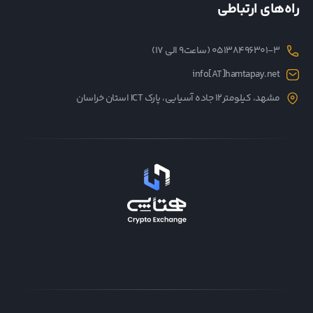
راه‌های ارتباطی
05138496301-3 (ساعت۹ الی ۱۷)
info[AT]hamtapay.net
مشهد، کیلومتر12 جاده آسیایی، پارک ICT استان خراسان