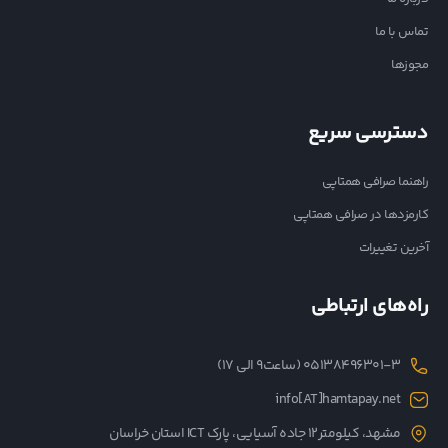
تماس با ما
مجوزها
دسترسی سریع
راهنما صرافی همتاپی
کارمزدها در صرافی همتاپی
آخرین تغییرات
راه‌های ارتباطی
05138496301-3 (ساعت۹ الی ۱۷)
info[AT]hamtapay.net
مشهد، کیلومتر12 جاده آسیایی، پارک ICT استان خراسان