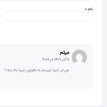
نام
*
میثم
8 آذر 1401 در 11:06
من ارز شیبا خریدم به نظرتون میره بالا یانه ؟