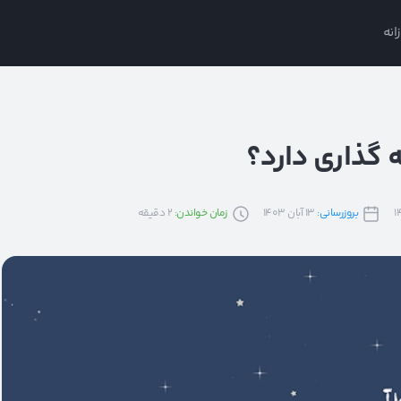
انه
 گذاری دارد؟
بروزرسانی:
13 آبان 1403
زمان خواندن:
2
دقیقه