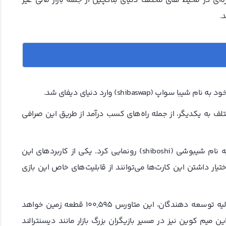
ای در محیط های مختلف دنیای بلاکچین از جمله بازار مالی غیر
.
ف به یکدیگر، از جمله راه‌های کسب درآمد از طریق این صرافی
همچنین این اکوسیستم در سال 2021 از مجموعه nft خود به نام شیبوشی (shiboshi) رونمایی کرد. یکی از کاربردهای این
shiba  است. بازیکنان با در اختیار داشتن این کارت‌ها می‌توانند از قابلیت‌های خاص این بازی
متاورس شیبا اینو در سال 2022 ایجاد شد. بر اساس پست اولیه توسعه دهندگان، این متاورس 100,595 قطعه زمین خواهد
ن میم کوین نیز در مسیر بازیگران بزرگ بازار مانند دیسنترالند