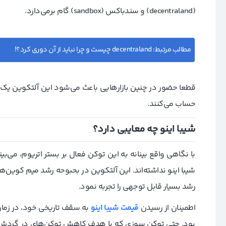
(decentraland) و سندباکس (sandbox) گام برمی‌دارد.
مطالب مرتبط:
decentraland چیست و چرا نباید از آن دوری کرد؟!
قطعا حضور در چنین بازارهایی باعث می‌شود این آلتکوین یک ا
حساب می‌کنند.
شیبا اینو چه معایبی دارد؟
با نگاهی واقع بینانه به این توکن فعال بر بستر اتریوم، می‌ب
شیبا اینو نداشته‌اند. این آلتکوین در بحبوحه رشد میم کوین‌ها 
رشد بسیار قابل توجهی را تجربه نمود.
اطمینان از رسیدن
قیمت شیبا اینو
به سقف تاریخی خود، در زمان 
بود. حتی توکن سوزی که با هدف کاهش توکن‌های در گردش ا