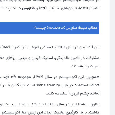
در حقیقت اکوسیستم شیبا اینو توانسته است به جایگاه ویژه‌
متمرکز (defi)، توکن‌های غیرمثلی (nft) و
متاورس
دست پیدا کند
مطالب مرتبط:
متاورس (metaverse) چیست؟
این آلتکوین در سال 2021 و با معرفی صرافی غیر متمرکز (dex) خود به نام شیبا سواپ (shibaswap) وارد دنیای دیفای شد.
مشارکت در تامین نقدینگی، استیک کردن و تبدیل ارزهای مختل
غیرمتمرکز هستند.
nftها، استفاده در بازی eternity
(مانند چشم لیزری) استفاده کنند.
داشت. با به کارگیری قابلیت ایجاد این زمین ها، اکوسیستم ای