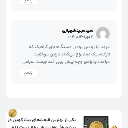
پاسخ
سیدمجیدشهبازی
2 مهر 1401 در 00:41
درود.ایا روشن بودن دستگاههای گرافیک که
اترکلاسیک استخراج می‌کنند دراین موفقیت
درامدداردیاخیر وچه پیش بینی شماچبست سپاس
پاسخ
یکی از بهترین قیمت‌های بیت کوین در
بین صرافی‌های ایرانی را از دست نده