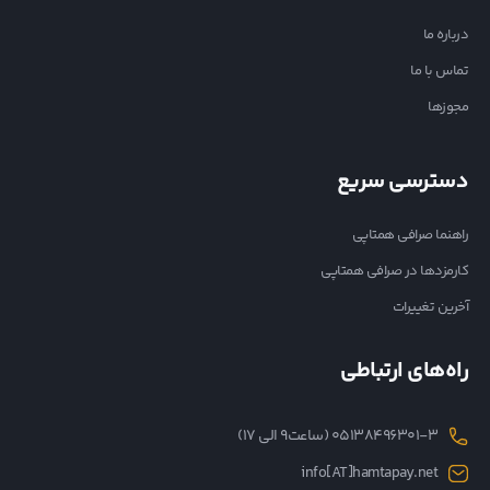
درباره ما
تماس با ما
مجوزها
دسترسی سریع
راهنما صرافی همتاپی
کارمزدها در صرافی همتاپی
آخرین تغییرات
راه‌های ارتباطی
05138496301-3 (ساعت۹ الی ۱۷)
info[AT]hamtapay.net