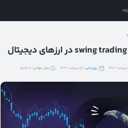
انه
بروزرسانی:
2 اردیبهشت 1403
زمان خواندن:
5
دقیقه