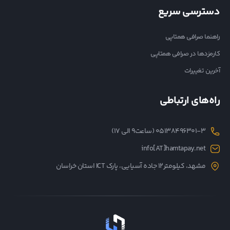
دسترسی سریع
راهنما صرافی همتاپی
کارمزدها در صرافی همتاپی
آخرین تغییرات
راه‌های ارتباطی
05138496301-3 (ساعت۹ الی ۱۷)
info[AT]hamtapay.net
مشهد، کیلومتر12 جاده آسیایی، پارک ICT استان خراسان