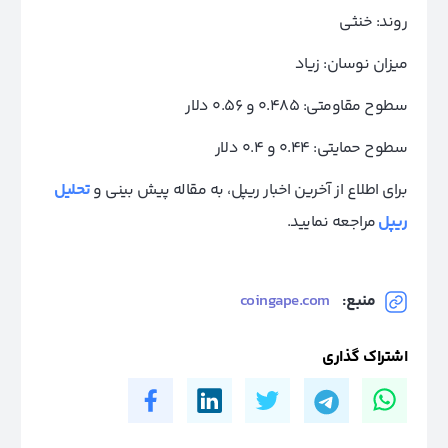
روند: خنثی
میزان نوسان: زیاد
سطوح مقاومتی: 0.485 و 0.56 دلار
سطوح حمایتی: 0.44 و 0.4 دلار
برای اطلاع از آخرین اخبار ر‌یپل، به مقاله پیش بینی و
تحلیل
ریپل
مراجعه نمایید.
منبع:
coingape.com
اشتراک گذاری