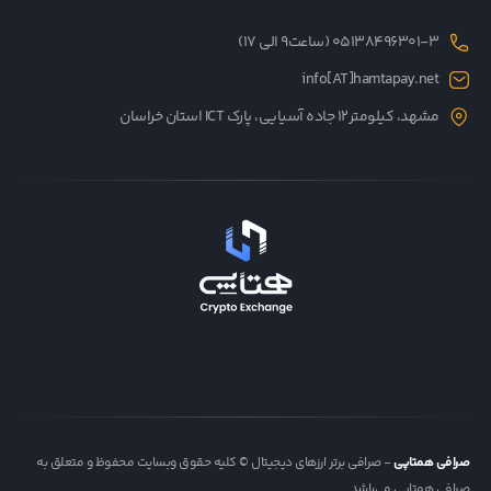
05138496301-3 (ساعت۹ الی ۱۷)
info[AT]hamtapay.net
مشهد، کیلومتر12 جاده آسیایی، پارک ICT استان خراسان
صرافی همتاپی
- صرافی برتر ارزهای دیجیتال © کلیه حقوق وبسایت محفوظ و متعلق به
صرافی همتاپی می‌باشد.