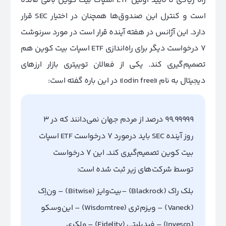
راه زیادی تا تایید اولین ETF اسپات بیت کوین باقی مانده
است و کنترل این صندوق‌ها همچنان در اختیار SEC قرار
دارد. این آژانس در هفته آینده قرار است در مورد سرنوشت
۷ درخواست دیگر برای راه‌اندازی ETF اسپات بیت کوین هم
تصمیم‌گیری کند. یکی از فعالان توییتری بازار ارزهای
دیجیتال به نام «odin free» در این باره گفته است:
۹۹.۹۹۹۹۹ درصد از مردم جهان نمی‌دانند که در ۳
روز آینده SEC باید درمورد ۷ درخواست ETF اسپات
بیت کوین تصمیم‌گیری کند. این ۷ درخواست
توسط شرکت‌های زیر ثبت شده‌ است:
بلک راک (Blackrock) –
بیت‌وایز (Bitwise) –
ون‌اِک
(Vaneck) –
ویزم‌تری (Wisdomtree) –
این‌وسکو
(Invesco) –
فیدیلیتی (Fidelity) –
ولکری