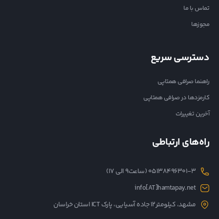
تماس با ما
مجوزها
دسترسی سریع
راهنما صرافی همتاپی
کارمزدها در صرافی همتاپی
آخرین تغییرات
راه‌های ارتباطی
05138496301-3 (ساعت۹ الی ۱۷)
info[AT]hamtapay.net
مشهد، کیلومتر12 جاده آسیایی، پارک ICT استان خراسان