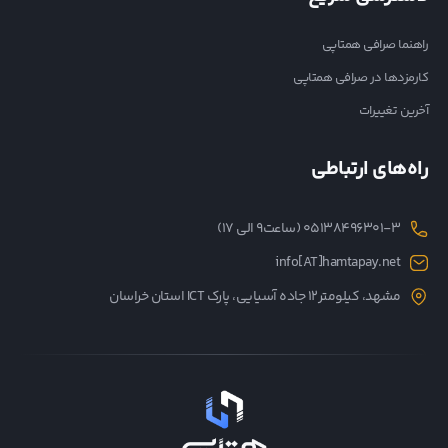
راهنما صرافی همتاپی
کارمزدها در صرافی همتاپی
آخرین تغییرات
راه‌های ارتباطی
05138496301-3 (ساعت۹ الی ۱۷)
info[AT]hamtapay.net
مشهد، کیلومتر12 جاده آسیایی، پارک ICT استان خراسان