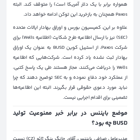
همواره برابر با یک دلار آمریکا است) را متوقف کند. البته
Paxos همچنان به بازخرید این توکن ادامه خواهد داد.
علاوه بر این، کمیسیون بورس و اوراق بهادار ایالات متحده
(SEC) نیز با ارسال اطلاعیه طرح شکایت (اطلاعیه Wells) برای
شرکت Paxos، از استیبل کوین BUSD به عنوان یک اوراق
بهادار ثبت نشده یاد کرده است. شرکت‌هایی که اطلاعیه
Wells را دریافت می‌کنند، مجاز هستند طی یک پاسخ کتبی،
از عملکرد خود دفاع نموده و به SEC توضیح دهند که چرا
نباید مورد دعوی حقوقی قرار بگیرند. البته این اطلاعیه‌ها
تضمینی برای اقدام اجرایی نیست.
موضع بایننس در برابر خبر ممنوعیت تولید
BUSD چه بود؟
مدیرعامل صرافی بایننس، آقای چانگ پنگ ژائو (CZ) نسبت