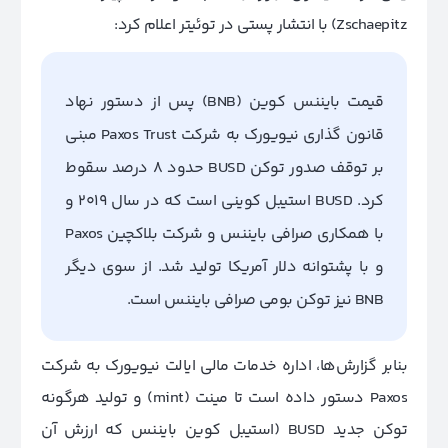
Zschaepitz) با انتشار پستی در توئیتر اعلام کرد:
قیمت بایننس کوین (BNB) پس از دستور نهاد
قانون گذاری نیویورک به شرکت Paxos Trust مبنی
بر توقف صدور توکن BUSD حدود 8 درصد سقوط
کرد. BUSD استیبل کوینی است که در سال 2019 و
با همکاری صرافی بایننس و شرکت بلاکچین Paxos
و با پشتوانه دلار آمریکا تولید شد. از سوی دیگر
BNB نیز توکن بومی صرافی بایننس است.
بنابر گزارش‌ها، اداره خدمات مالی ایالت نیویورک به شرکت
Paxos دستور داده است تا مینت (mint) و تولید هرگونه
توکن جدید BUSD (استیبل کوین بایننس که ارزش آن