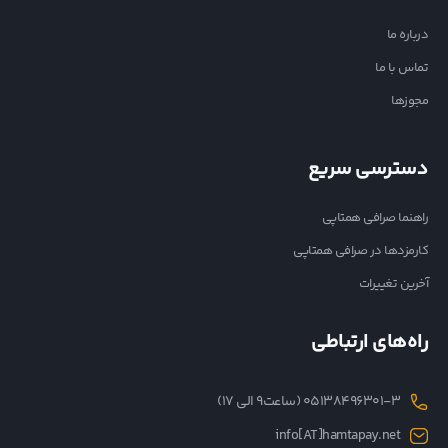
درباره ما
تماس با ما
مجوزها
دسترسی سریع
راهنما صرافی همتاپی
کارمزدها در صرافی همتاپی
آخرین تغییرات
راه‌های ارتباطی
05138496301-3 (ساعت۹ الی ۱۷)
info[AT]hamtapay.net