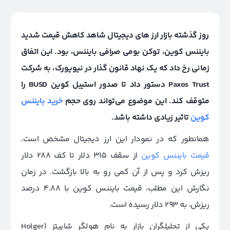
روز گذشته بازار ارز های دیجیتال شاهد کاهش قیمت شدید
بایننس کوین، توکن بومی صرافی بایننس، بود. این اتفاق
زمانی رخ داد که یک نهاد قانون گذار در نیویورک، به شرکت
Paxos Trust دستور داد تا صدور استیبل کوین BUSD را
متوقف کند. این موضوع می‌تواند روی حجم
خرید بایننس
کوین
تاثیر زیادی داشته باشد.
همانطور که در نمودار این ارز دیجیتال مشخص است،
قیمت بایننس کوین
از سقف 315 دلار تا کف 288 دلار
ریزش کرد و پس از آن کمی رو به بالا بازگشت. در زمان
نگارش این مطلب، قیمت بایننس کوین با 4.88 درصد
ریزش، به 293 دلار رسیده است.
یکی از تحلیلگران بازار به نام هولگر شاپیتز (Holger