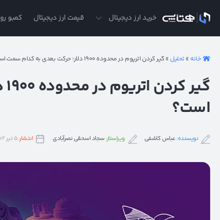
ی
خرید ارز دیجیتال
قیمت ارز دیجیتال
کمبو روز
خانه
»
تحلیل
»
گیر کردن اتریوم در محدوده ۱۹۰۰ دلار؛ حرکت بعدی به کدام سمت است؟
گی
است؟
نویسنده:
عباس کاشفی
ویراستار:
سجاد اسحقی نصرآبادی
انتشار:
۵ تیر ۱۴۰۲