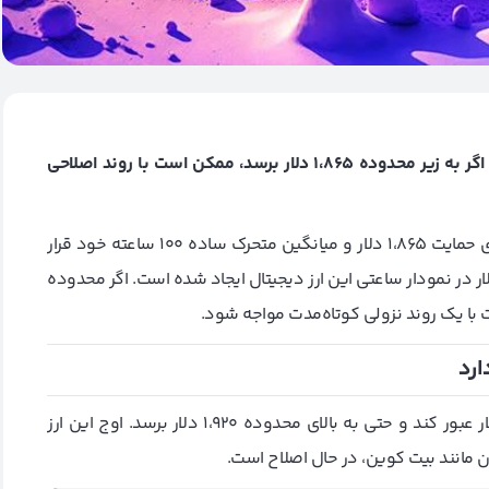
در نزدیکی مقاومت ۱،۹۲۰ دلار در نوسان است و اگر به زیر محدوده ۱،۸۶۵ دلار برسد، ممکن است با روند اصلاحی
قیمت اتریوم در حال حاضر در زیر مقاومت ۱،۹۲۰ دلار و در بالای حمایت ۱،۸۶۵ دلار و میانگین متحرک ساده ۱۰۰ ساعته خود قرار
قیمت اتریوم در روزهای گذشته توانست از مقاومت ۱،۸۵۰ دلار عبور کند و حتی به بالای محدوده ۱،۹۲۰ دلار برسد. اوج این ارز