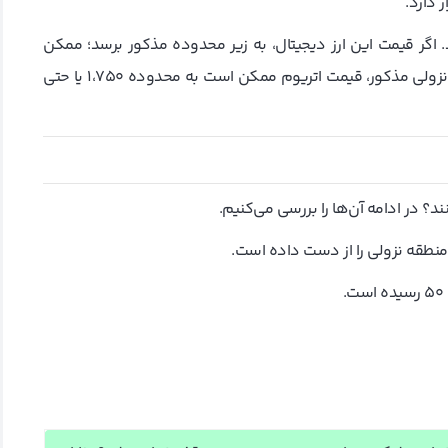
 در نزدیکی سطح ۱۸۴۰ دلار قرار دارد. اگر قیمت این ارز دیجیتال، به زیر محدوده مذکور برسد؛ ممکن
است تا محدوده ۱،۷۹۰ دلار کاهش یابد. در صورت تداوم روند نزولی مذکور، قیمت اتریوم ممکن است به محدوده ۱،۷۵۰ یا حتی
د؟ در ادامه آن‌ها را بررسی می‌کنیم.