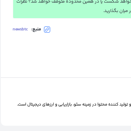
تریوم مهمترین مقاومت خود یعنی 1،900 دلار را خواهد شکست یا در همین محدوده متوقف خواهد شد؟ نظرات
ر میان بگذارید.
منبع:
newsbtc
ید کننده محتوا در زمینه سئو، بازاریابی و ارزهای دیجیتال است.