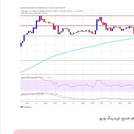
م، منبع: تریدینگ ویو