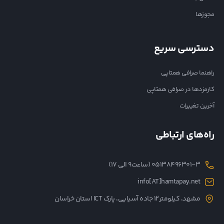
مجوزها
دسترسی سریع
راهنما صرافی همتاپی
کارمزدها در صرافی همتاپی
آخرین تغییرات
راه‌های ارتباطی
05138496301-3 (ساعت۹ الی ۱۷)
info[AT]hamtapay.net
مشهد، کیلومتر12 جاده آسیایی، پارک ICT استان خراسان