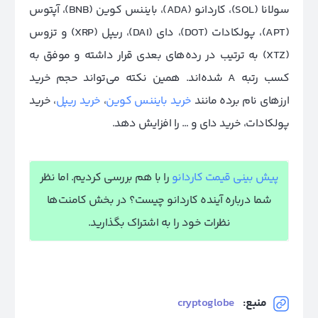
سولانا (SOL)،
کاردانو (ADA)، بایننس کوین (BNB)، آپتوس
(APT)، پولکادات (DOT)، دای (DAI)، ریپل (XRP)
و تزوس
(XTZ) به ترتیب در رده‌های بعدی قرار داشته و موفق به
کسب رتبه A شده‌اند. همین نکته می‌تواند حجم خرید
ارزهای نام برده مانند
خرید بایننس کوین
،
خرید ریپل
، خرید
پولکادات، خرید دای و … را افزایش دهد.
پیش بینی قیمت کاردانو
را با هم بررسی کردیم. اما نظر
شما درباره آینده کاردانو چیست؟ در بخش کامنت‌‌‌ها
نظرات خود را به اشتراک بگذارید.
منبع:
cryptoglobe