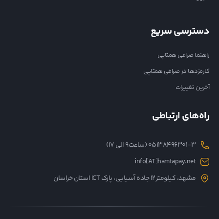
دسترسی سریع
راهنما صرافی همتاپی
کارمزدها در صرافی همتاپی
آخرین تغییرات
راه‌های ارتباطی
05138496301-3 (ساعت۹ الی ۱۷)
info[AT]hamtapay.net
مشهد، کیلومتر12 جاده آسیایی، پارک ICT استان خراسان