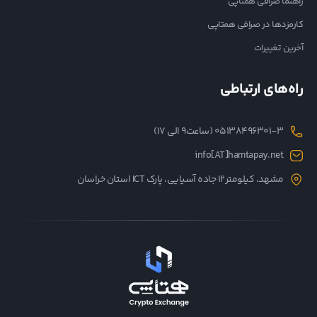
راهنما صرافی همتاپی
کارمزدها در صرافی همتاپی
آخرین تغییرات
راه‌های ارتباطی
05138496301-3 (ساعت۹ الی ۱۷)
info[AT]hamtapay.net
مشهد، کیلومتر12 جاده آسیایی، پارک ICT استان خراسان