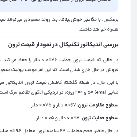
همراه خواهد داشت.
بررسی اندیکاتور تکنیکال در نمودار قیمت ترون
فروش در حال خارج شدن است، که این امر موجب پولبک صعود
با این حال، در هفته گذشته کاهش قیمت ترون اندیکاتور میا
نمایی (ema) 50 و 200 روزه، در نزدیکی الگوی تقاطع مرگ است که از فروشِ بیشتر در بازار حمایت می‌کند.
سطوح مقاومت ترون
: 0.067 دلار و 0.075 دلار
سطوح حمایت ترون
: 0.057 دلار و 0.05 دلار
در حال حاضر، حجم معاملات 24 ساعته ترون معادل 859.2 میلیون دلار است که افزایش 7 درصدی را نشان می‌دهد.