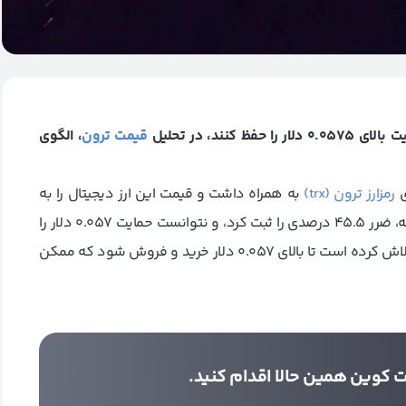
قیمت ترون
، الگوی
ی
رمزارز ترون (trx)
به همراه داشت و قیمت این ارز دیجیتال را به
پایین‌ترین سطح 0.047 دلار رساند. این سقوط تنها در دو هفته، ضرر 45.5 درصدی را ثبت کرد، و نتوانست حمایت 0.057 دلار را
حفظ کند. علاوه بر این، قیمت ترون (tron) در سه روز گذشته تلاش کرده است تا بالای 0.057 دلار خرید و فروش شود که ممکن
 کوین همین حالا اقدام کنید.