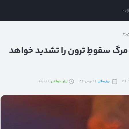
انه
رد؟
 مرگ سقوطِ ترون را تشدید خواهد
بروزرسانی:
20 بهمن 1401
زمان خواندن:
2
دقیقه