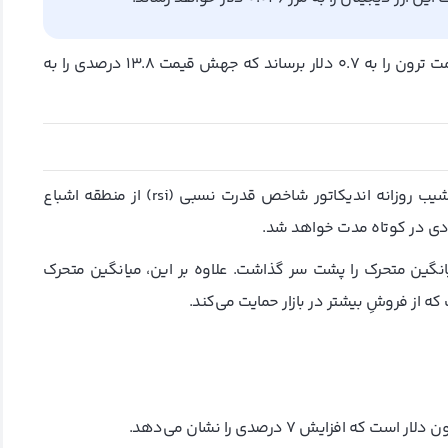
برعکس، با نگاهی خوش‌بینانه، یک روند صعودی می‌تواند قیمت ترون را به 0.7 دلار برساند که جهش قیمت 13.8 درصدی را به
در حالی که قیمت ترون حمایت 0.0576 دلار را حفظ می‌کند، شیب روزانه اندیکاتور شاخص قدرت نسبی (rsi) از منطقه اشباع
ی در کوتاه مدت خواهد شد.
نگین متحرک را پشت سر گذاشت. علاوه بر این، میانگین متحرک