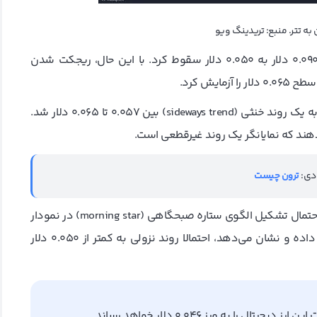
 به تتر. منبع: تریدینگ ویو
(trx/usdt) از 0.090 دلار به 0.050 دلار سقوط کرد. با این حال، ریجکت شدن
یش کرد.
ترون شتابِ روند صعودی خود را سریعا از دست داد که منجر به یک روند خنثی (sideways trend) بین 0.057 تا 0.065 دلار شد.
‌دهند که نمایانگر یک روند غیرقطعی است.
دی:
ترون چیست
امروز، کندل روزانه نتوانست قیمت بالاتری را ثبت کند، بنابراین احتمال تشکیل الگوی ستاره صبحگاهی (morning star) در نمودار
را خراب می‌کند. این وضعیت، احتمال روند صعودی را کاهش داده و نشان‌ می‌دهد، احتمالا روند نزولی به کمتر از 0.050 دلار