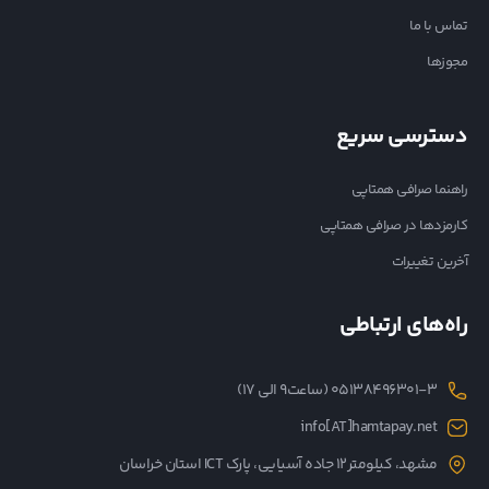
تماس با ما
مجوزها
دسترسی سریع
راهنما صرافی همتاپی
کارمزدها در صرافی همتاپی
آخرین تغییرات
راه‌های ارتباطی
05138496301-3 (ساعت۹ الی ۱۷)
info[AT]hamtapay.net
مشهد، کیلومتر12 جاده آسیایی، پارک ICT استان خراسان