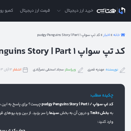
ی
خرید ارز دیجیتال
قیمت ارز دیجیتال
کمبو روز
خانه
»
اخبار
»
کد تپ سواپ pudgy Penguins Story | Part 1
کد تپ سواپ pudgy Penguins Story | Part 1
نویسنده:
مهدیه قمری
ویراستار:
سجاد اسحقی نصرآبادی
انتشار:
۱۲ آبان ۱۴۰۳
چکیده مطلب:
کد تپ سواپ / pudgy Penguins Story | Part 1
چیست؟ برای پاسخ به این سو
به
بخش Tasks
و درون آن به بخش
سینما
را سر بزنید. از بین ویدیوهای ق
وارد کنید:
جواب کد تپ سواپ ام