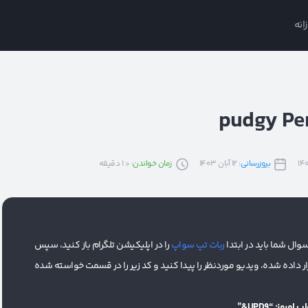
انه
بروزرسانی:
12 آبان 1403
زمان خواندن:
< 1
دقیقه
ال شما باید در ابتدا
ربات تپ سواپ
را در اپلیکیشن تلگرام باز کنید، سپس
رار داده شده، ویدیو موردنظر را پیدا کنید و کد زیر را در قسمت خواسته شده
روز: “UPD9&”