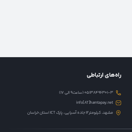
راه‌های ارتباطی
05138496301-3 (ساعت۹ الی ۱۷)
info[AT]hamtapay.net
مشهد، کیلومتر12 جاده آسیایی، پارک ICT استان خراسان