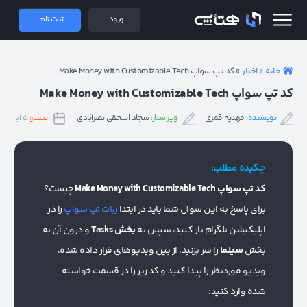
 همتاپی
ورود
ثبت نام
خانه
»
اخبار
»
کد تپ سواپ Make Money with Customizable Tech
کد تپ سواپ Make Money with Customizable Tech
نویسنده:
مهدیه قمری
ویراستار:
سجاد اسحقی نصرآبادی
انتشار:
۵ آبان ۱۴۰۳
چکیده مطلب:
کد تپ سواپ Make Money with Customizable Tech
چیست؟
برای پاسخ به این سوال شما باید در ابتدا
ربات تپ سواپ
را در
اپلیکیشن تلگرام باز کنید، سپس به
بخش Tasks
و درون آن به
بخش
سینما
را سر بزنید. از بین ویدیوهای قرار داده شده،
ویدیو موردنظر را پیدا کنید و کد زیر را در قسمت خواسته
شده وارد کنید: