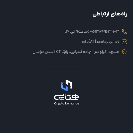
راه‌های ارتباطی
05138496301-3 (ساعت۹ الی ۱۷)
info[AT]hamtapay.net
مشهد، کیلومتر12 جاده آسیایی، پارک ICT استان خراسان