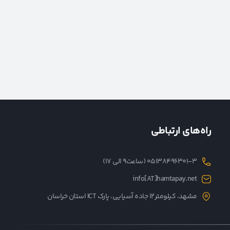
راه‌های ارتباطی
05138496301-3 (ساعت۹ الی ۱۷)
info[AT]hamtapay.net
مشهد، کیلومتر12 جاده آسیایی، پارک ICT استان خراسان