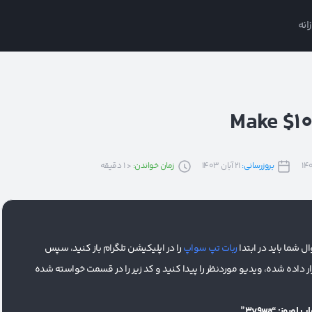
انه
بروزرسانی:
21 آبان 1403
زمان خواندن:
< 1
دقیقه
 شما باید در ابتدا
ربات تپ سواپ
را در اپلیکیشن تلگرام باز کنید، سپس
رار داده شده، ویدیو موردنظر را پیدا کنید و کد زیر را در قسمت خواسته شده
روز: “3y9wa”