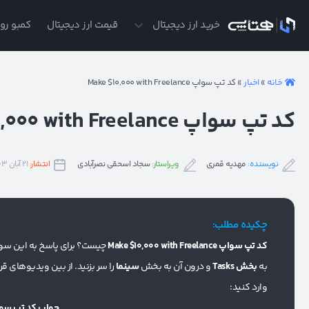
ی
خرید ارز دیجیتال
قیمت ارز دیجیتال
کمبو روز
خانه
»
اخبار
»
کد تپ سواپ Make $10,000 with Freelance
کد تپ سواپ Make $10,000 with Freelance
نویسنده:
مهدیه قمری
ویراستار:
سجاد اسحقی نصرآبادی
انتشار:
۲۱ آبان ۱۴۰۳
چکیده مطلب:
کد تپ سواپ Make $10,000 with Freelance
چیست؟ برای پاسخ به این سوال
به
بخش Tasks
و درون آن به بخش
سینما
را سر بزنید. از بین ویدیوهای ق
وارد کنید:
جواب کد تپ سواپ ام