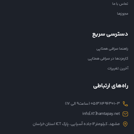
تماس با ما
مجوزها
دسترسی سریع
راهنما صرافی همتاپی
کارمزدها در صرافی همتاپی
آخرین تغییرات
راه‌های ارتباطی
05138496301-3 (ساعت۹ الی ۱۷)
info[AT]hamtapay.net
مشهد، کیلومتر12 جاده آسیایی، پارک ICT استان خراسان