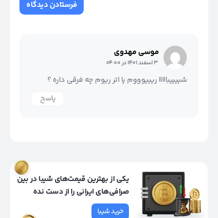
موسي مهدوي
3 اسفند 1401 در 04:00
شییییبااااا ریییوووم یا اتر ریوم چه فرقی داره ؟
پاسخ
یکی از بهترین قیمت‌های شیبا در بین
صرافی‌های ایرانی را از دست نده
خرید شیبا