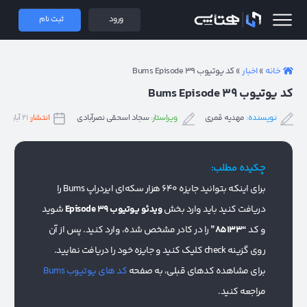
 همتاپی
ورود
ثبت نام
خانه
»
اخبار
»
کد یوتیوب Bums Episode 39
کد یوتیوب Bums Episode 39
نویسنده:
مهدیه قمری
ویراستار:
سجاد اسحقی نصرآبادی
انتشار:
۲۱ آبان ۱۴۰۳
چکیده مطلب:
برای اینکه بتوانید جایزه 640 هزار سکه‌ای ایردراپ Bums را
دریافت کنید باید وارد بخش
ویدئو یوتیوب Episode 39
شوید
و کد
“85133”
را در کادر مشخص شده، وارد کنید. پس از آن
روی گزینه check کلیک کنید و جایزه خود را دریافت نمایید.
برای مشاهده کدهای قبلی، به صفحه
کد های یوتیوب Bums
مراجعه کنید.