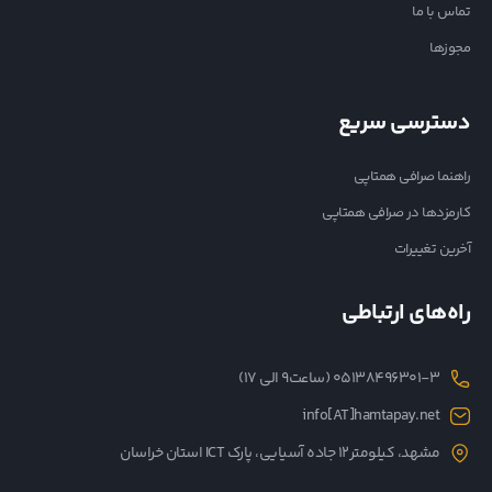
تماس با ما
مجوزها
دسترسی سریع
راهنما صرافی همتاپی
کارمزدها در صرافی همتاپی
آخرین تغییرات
راه‌های ارتباطی
05138496301-3 (ساعت۹ الی ۱۷)
info[AT]hamtapay.net
مشهد، کیلومتر12 جاده آسیایی، پارک ICT استان خراسان