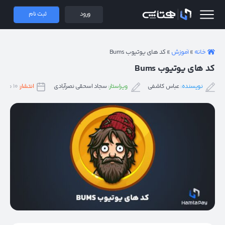
 همتاپی
ورود
ثبت نام
خانه
»
آموزش
»
کد های یوتیوب Bums
کد های یوتیوب Bums
نویسنده:
عباس کاشفی
ویراستار:
سجاد اسحقی نصرآبادی
انتشار:
۱۰ مهر ۱۴۰۳