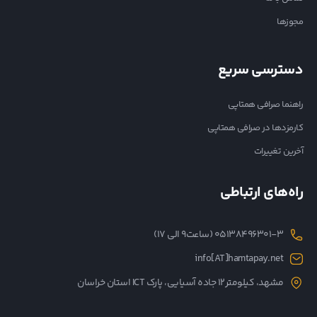
مجوزها
دسترسی سریع
راهنما صرافی همتاپی
کارمزدها در صرافی همتاپی
آخرین تغییرات
راه‌های ارتباطی
05138496301-3 (ساعت۹ الی ۱۷)
info[AT]hamtapay.net
مشهد، کیلومتر12 جاده آسیایی، پارک ICT استان خراسان