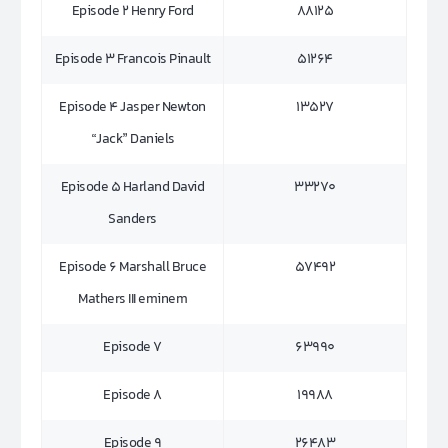
Episode 2 Henry Ford
88125
Episode 3 Francois Pinault
51264
Episode 4 Jasper Newton
13527
“Jack” Daniels
Episode 5 Harland David
33270
Sanders
Episode 6 Marshall Bruce
57492
Mathers III eminem
Episode 7
63990
Episode 8
19988
Episode 9
26483