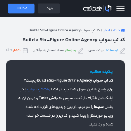
 همتاپی
ورود
ثبت نام
خانه
»
اخبار
»
کد تپ سواپ Build a Six-Figure Online Agency
کد تپ سواپ Build a Six-Figure Online Agency
نویسنده:
مهدیه قمری
ویراستار:
سجاد اسحقی نصرآبادی
انتشار:
۱۹ آبان ۱۴۰۳
چکیده مطلب:
کد تپ سواپ Build a Six-Figure Online Agency
چیست؟
برای پاسخ به این سوال شما باید در ابتدا
ربات تپ سواپ
را در
اپلیکیشن تلگرام باز کنید، سپس به
بخش Tasks
و درون آن به
بخش
سینما
را سر بزنید. از بین ویدیوهای قرار داده شده،
ویدیو موردنظر را پیدا کنید و کد زیر را در قسمت خواسته
شده وارد کنید: