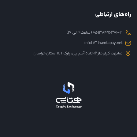
راه‌های ارتباطی
05138496301-3 (ساعت۹ الی ۱۷)
info[AT]hamtapay.net
مشهد، کیلومتر12 جاده آسیایی، پارک ICT استان خراسان