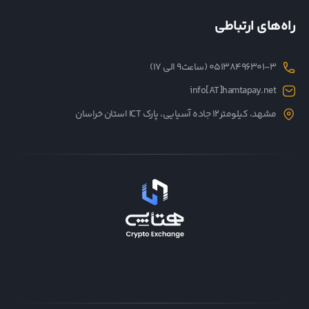
راه‌های ارتباطی
05138496301-3 (ساعت۹ الی ۱۷)
info[AT]hamtapay.net
مشهد، کیلومتر12 جاده آسیایی، پارک ICT استان خراسان