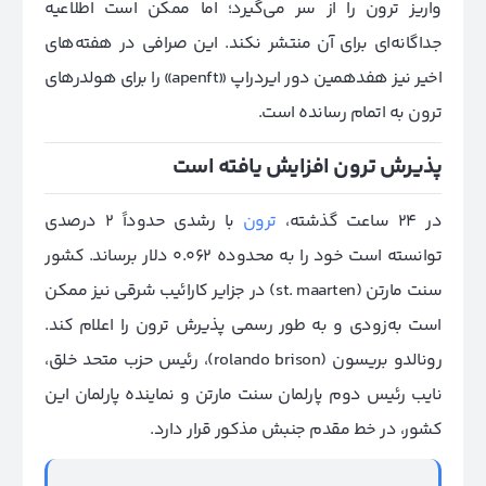
واریز ترون را از سر می‌گیرد؛ اما ممکن است اطلاعیه
جداگانه‌ای برای آن منتشر نکند. این صرافی در هفته‌های
اخیر نیز هفدهمین دور ایردراپ «apenft» را برای هولدرهای
ترو‌ن به اتمام رسانده است.
پذیرش ترو‌ن افزایش یافته است
در ۲۴ ساعت گذشته،
ترون
با رشدی حدوداً ۲ درصدی
توانسته است خود را به محدوده 0.062 دلار برساند. کشور
سنت مارتن (
st. maarten
) در جزایر کارائیب شرقی نیز ممکن
است به‌زودی و به طور رسمی پذیرش ترو‌ن را اعلام کند.
رونالدو بریسون (rolando brison)، رئیس حزب متحد خلق،
نایب رئیس دوم پارلمان سنت مارتن و نماینده پارلمان این
کشور، در خط مقدم جنبش مذکور قرار دارد.