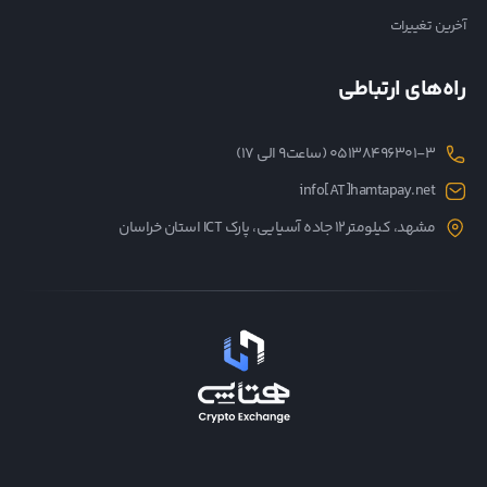
آخرین تغییرات
راه‌های ارتباطی
05138496301-3 (ساعت۹ الی ۱۷)
info[AT]hamtapay.net
مشهد، کیلومتر12 جاده آسیایی، پارک ICT استان خراسان