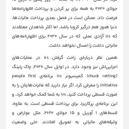
جولای 2020 به همه برای پر کردن و پرداخت اظهارنامه‌ها
فرصت داد. ممکن است در فصل بعدی پرداخت مالیات‌ها،
دنیا هنوز هم درگیر کرونا باشد، اما اکثر شاهدان معتقدند
که irs آزادی عملی که در سال 2020 برای اظهارنامه‌های
مالیاتی داشت را امسال نخواهد داشت.
همین نظر درباره‌ی راحت گرفتن irs در عملیات‌های
اجرایی‌اش نیز وجود دارد. در اوایل سال 2020، چاک رتینگ
(chuck retting) کمیسیونر irs برنامه‌ی people first
initiative را معرفی کرد. اگر نیاز دارید که مالیات‌هایتان را به
صورت قسطی پرداخت کنید، irs به شما کمک خواهد کرد، و
این برنامه‌‌ی پرکاربرد برای پرداخت قسطی است. به علاوه،
قسط‌های 1 آوریل و 15 جولای 2020، مثل عوارض و
وثیقه‌های مالیاتی به تعویق افتادند. حتی وضعیت