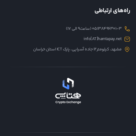
راه‌های ارتباطی
05138496301-3 (ساعت۹ الی ۱۷)
info[AT]hamtapay.net
مشهد، کیلومتر12 جاده آسیایی، پارک ICT استان خراسان