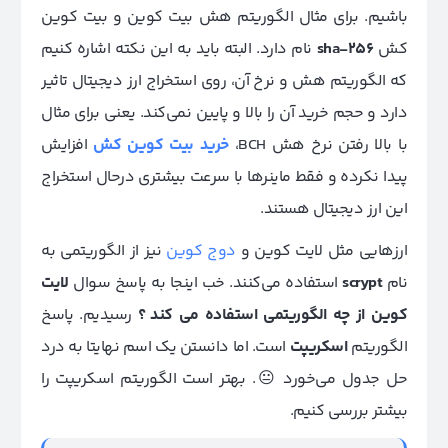
باشیم. برای مثال الگوریتم هش بیت کوین و بیت‌ کوین‌
کش
sha-256
نام دارد. البته باید به این نکته اشاره کنیم
که الگوریتم هش و نرخ آن، روی استخراج ارز دیجیتال تاثیر
دارد و حجم خرید آن را بالا و پایین نمی‌کند. یعنی برای مثال
با بالا رفتن نرخ هش BCH،
خرید بیت کوین کش
افزایش
پیدا نکرده و فقط ماینرها با سرعت بیشتری درحال استخراج
این ارز دیجیتال هستند.
ارزهایی مثل لایت کوین و
دوج کوین
نیز از الگوریتمی به
نام
scrypt
استفاده می‌کنند. خب اینجا به پاسخ سوال
لایت
کوین از چه الگوریتمی استفاده می‌ کند ؟
رسیدیم. پاسخ
الگوریتم
اسکریپت
است. اما دانستن یک اسم نهایتا به درد
حل جدول می‌خورد 😐. بهتر است الگوریتم اسکریپت را
بیشتر بررسی کنیم.