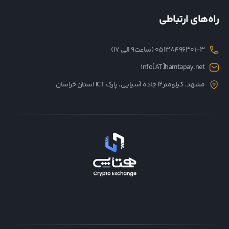
راه‌های ارتباطی
05138496301-3 (ساعت۹ الی ۱۷)
info[AT]hamtapay.net
مشهد، کیلومتر12 جاده آسیایی، پارک ICT استان خراسان