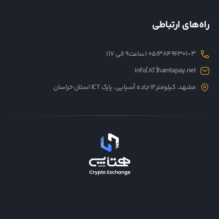
راه‌های ارتباطی
05138496301-3 (ساعت۹ الی ۱۷)
info[AT]hamtapay.net
مشهد، کیلومتر12 جاده آسیایی، پارک ICT استان خراسان