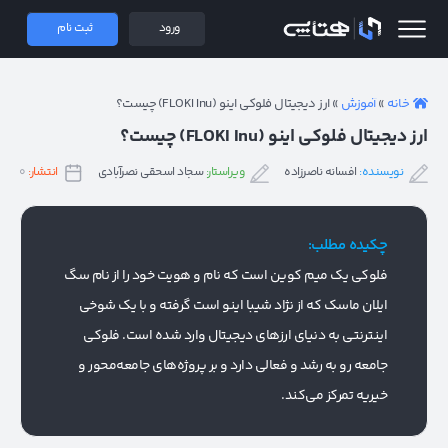
 همتاپی
ورود
ثبت نام
خانه
»
آموزش
»
ارز دیجیتال فلوکی اینو (FLOKI Inu) چیست؟
ارز دیجیتال فلوکی اینو (FLOKI Inu) چیست؟
نویسنده:
افسانه ناصرزاده
ویراستار:
سجاد اسحقی نصرآبادی
انتشار:
۱۰ مهر ۱۴۰۳
چکیده مطلب:
فلوکی یک میم کوین است که نام و هویت خود را از نام سگ
ایلان ماسک که از نژاد شیبا اینو است گرفته و با یک شوخی
اینترنتی به دنیای ارزهای دیجیتال وارد شده است. فلوکی
جامعه رو به رشد و فعالی دارد و بر پروژه‌های جامعه‌محور و
خیریه تمرکز می‌کند.