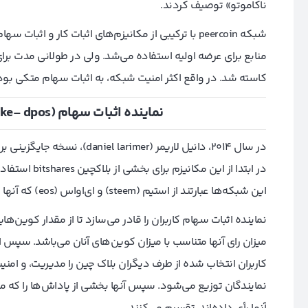
ناکاموتو» توصیف کردند.
شبکه peercoin با ترکیبی از مکانیزم‌های اثبات کار و اثبا
منابع برای عرضه اولیه استفاده می‌شد. ولی در طولانی مدت برای
کاسته شد. در واقع اکثر امنیت شبکه، به اثبات سهام متکی بود
نماینده اثبات سهام (delegated proof of stake- dpos) چیست؟
در سال 2014، دانیل لاریمر (daniel larimer)، نسخه جایگزینی برای مکانیزم اثبات سهام با نام
در ابتدا از ا
این شبکه‌ها عبارتند از استیم (steem) و ای‌او‌اس (eos) که آنها هم توسط لاریمر ساخته شدند.
نماینده اثبات سهام کاربران را قادر می‌سازد تا از مقدار کوین‌ها
میزان رای آنها متناسب با میزان کوین‌های آنان می‌باشد. سپس از
کاربران انتخاب شده از طرف دیگران بلاک چین را مدیریت، و امنیت
نمایندگان توزیع می‌شود. سپس آنها بخشی از پاداش‌ها را که م