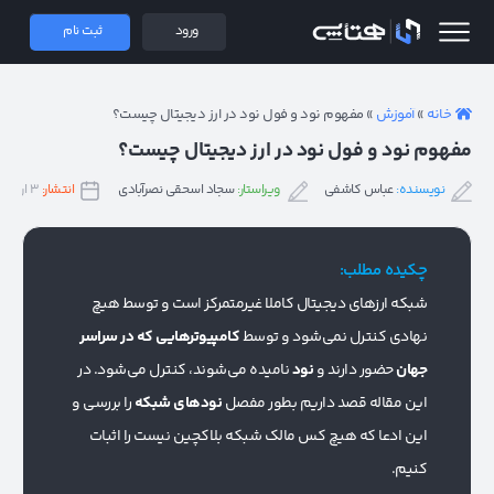
 همتاپی
ورود
ثبت نام
خانه
»
آموزش
»
مفهوم نود و فول نود در ارز دیجیتال چیست؟
مفهوم نود و فول نود در ارز دیجیتال چیست؟
نویسنده:
عباس کاشفی
ویراستار:
سجاد اسحقی نصرآبادی
انتشار:
۳ اردیبهشت ۱۴۰۳
چکیده مطلب:
شبکه ارزهای دیجیتال کاملا غیرمتمرکز است و توسط هیچ
نهادی کنترل نمی‌شود و توسط
کامپیوترهایی که در سراسر
جهان
حضور دارند و
نود
نامیده می‌شوند، کنترل می‌شود. در
این مقاله قصد داریم بطور مفصل
نودهای شبکه
را بررسی و
این ادعا که هیچ کس مالک شبکه بلاکچین نیست را اثبات
کنیم.