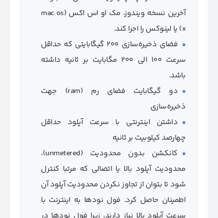
آخرین نسخه ویندوز، مک او اس اکس (mac os
x) یا لینوکس را اجرا کند.
فضای ذخیره‌سازی 200 گیگابایتی که حداقل
سرعت 100 الی 200 مگابایت بر ثانیه داشته
باشد.
دو گیگابایت فضای رم (ram) جهت
ذخیره‌سازی
داشتن اینترنتی با سرعت آپلود حداقل
چهارصد کیلوبیت بر ثانیه
کانکشن بدون محدودیت (unmetered)،
محدودیت آپلود بالا یا اتصالی که مرتبا کنترل
شود تا بتوان از تجاوز نکردن محدودیت آپلود آن
اطمینان حاصل کرد. فول نودها به اینترنت با
سرعت آپلود بالا نیاز دارند، زیرا فول نودها در