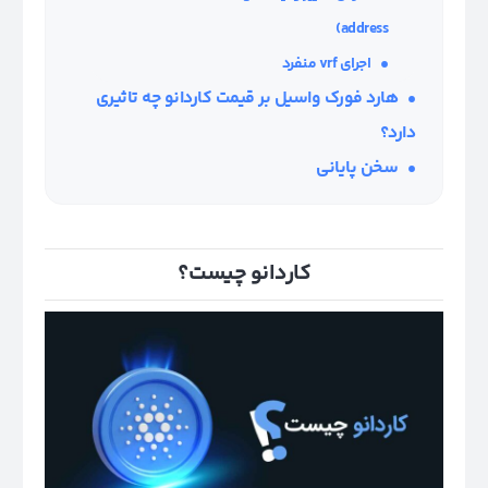
address)
اجرای
vrf
منفرد
هارد فورک واسیل بر قیمت کاردانو چه تاثیری
دارد؟
سخن پایانی
کاردانو چیست؟