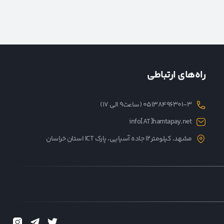
راه‌های ارتباطی
05138496301-3 (ساعت۹ الی ۱۷)
info[AT]hamtapay.net
مشهد، کیلومتر12 جاده آسیایی، پارک ICT استان خراسان