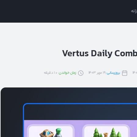
انه
بروزرسانی:
19 مهر 1403
زمان خواندن:
< 1
دقیقه