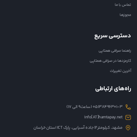
تماس با ما
مجوزها
دسترسی سریع
راهنما صرافی همتاپی
کارمزدها در صرافی همتاپی
آخرین تغییرات
راه‌های ارتباطی
05138496301-3 (ساعت۹ الی ۱۷)
info[AT]hamtapay.net
مشهد، کیلومتر12 جاده آسیایی، پارک ICT استان خراسان