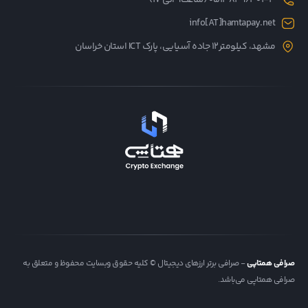
05138496301-3 (ساعت۹ الی ۱۷)
info[AT]hamtapay.net
مشهد، کیلومتر12 جاده آسیایی، پارک ICT استان خراسان
صرافی همتاپی
- صرافی برتر ارزهای دیجیتال © کلیه حقوق وبسایت محفوظ و متعلق به
صرافی همتاپی می‌باشد.