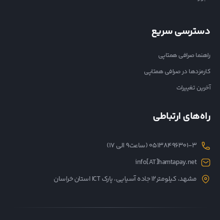
دسترسی سریع
راهنما صرافی همتاپی
کارمزدها در صرافی همتاپی
آخرین تغییرات
راه‌های ارتباطی
05138496301-3 (ساعت۹ الی ۱۷)
info[AT]hamtapay.net
مشهد، کیلومتر12 جاده آسیایی، پارک ICT استان خراسان