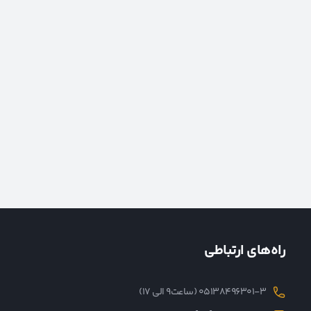
راه‌های ارتباطی
05138496301-3 (ساعت۹ الی ۱۷)