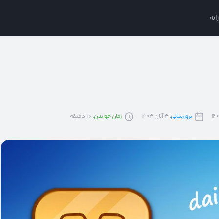
انه
بروزرسانی:
3 آبان 1403
زمان خواندن:
< 1
دقیقه