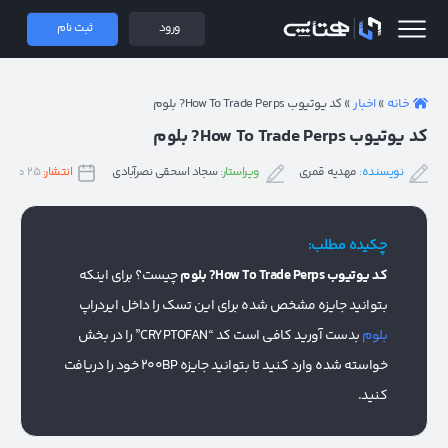
 همتاپی
ورود
ثبت نام
خانه
»
اخبار
»
کد یوتیوب How To Trade Perps? بلوم
کد یوتیوب How To Trade Perps? بلوم
نویسنده:
مهدیه قمری
ویراستار:
سجاد اسحقی نصرآبادی
انتشار:
۲۵ مهر ۱۴۰۳
چکیده مطلب:
کد یوتیوب How To Trade Perps? بلوم
چیست؟ برای اینکه
بتوانید جایزه مشخص شده برای این تسک را داخل ایردراپ
بلوم
بدست آورید کافی است کد “CRYPTOFAN” را در بخش
خواسته شده وارد کنید تا بتوانید جایزه 200BP خود را دریافت
کنید.