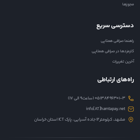
مجوزها
دسترسی سریع
راهنما صرافی همتاپی
کارمزدها در صرافی همتاپی
آخرین تغییرات
راه‌های ارتباطی
05138496301-3 (ساعت۹ الی ۱۷)
info[AT]hamtapay.net
مشهد، کیلومتر12 جاده آسیایی، پارک ICT استان خراسان