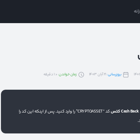
انه
بروزرسانی:
21 آبان 1403
زمان خواندن:
< 1
دقیقه
کد “CRYPTOASSET” را وارد کنید. پس از اینکه این کد را