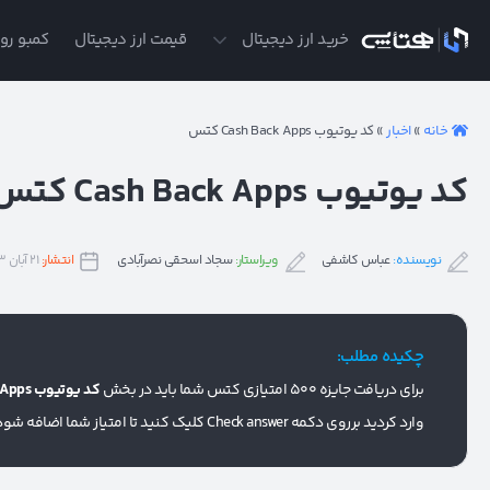
ی
خرید ارز دیجیتال
قیمت ارز دیجیتال
کمبو روز
خانه
»
اخبار
»
کد یوتیوب Cash Back Apps کتس
کد یوتیوب Cash Back Apps کتس
نویسنده:
عباس کاشفی
ویراستار:
سجاد اسحقی نصرآبادی
انتشار:
۲۱ آبان ۱۴۰۳
چکیده مطلب:
برای دریافت جایزه 500 امتیازی کتس شما باید در بخش
کد یوتیوب Cash Back Apps کتس
وارد کردید برروی دکمه Check answer کلیک کنید تا امتیاز شما اضافه شود.