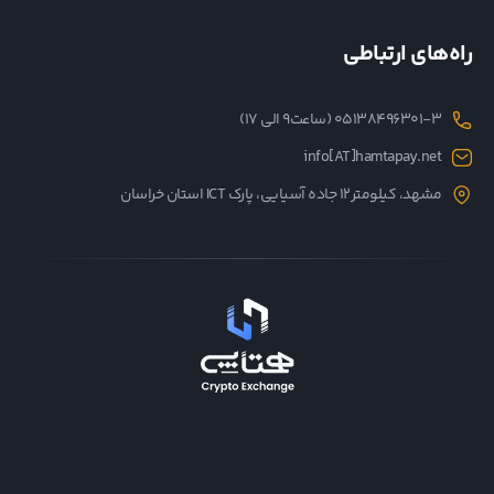
راه‌های ارتباطی
05138496301-3 (ساعت۹ الی ۱۷)
info[AT]hamtapay.net
مشهد، کیلومتر12 جاده آسیایی، پارک ICT استان خراسان