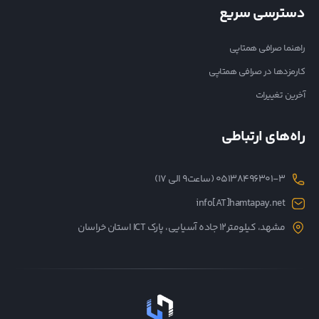
دسترسی سریع
راهنما صرافی همتاپی
کارمزدها در صرافی همتاپی
آخرین تغییرات
راه‌های ارتباطی
05138496301-3 (ساعت۹ الی ۱۷)
info[AT]hamtapay.net
مشهد، کیلومتر12 جاده آسیایی، پارک ICT استان خراسان