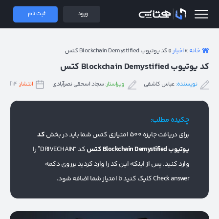
 همتاپی
ورود
ثبت نام
خانه
»
اخبار
»
کد یوتیوب Blockchain Demystified کتس
کد یوتیوب Blockchain Demystified کتس
نویسنده:
عباس کاشفی
ویراستار:
سجاد اسحقی نصرآبادی
انتشار:
۱۴ آبان ۱۴۰۳
چکیده مطلب:
برای دریافت جایزه 500 امتیازی کتس شما باید در بخش
کد
یوتیوب Blockchain Demystified کتس
کد “DRIVECHAIN” را
وارد کنید. پس از اینکه این کد را وارد کردید برروی دکمه
Check answer کلیک کنید تا امتیاز شما اضافه شود.