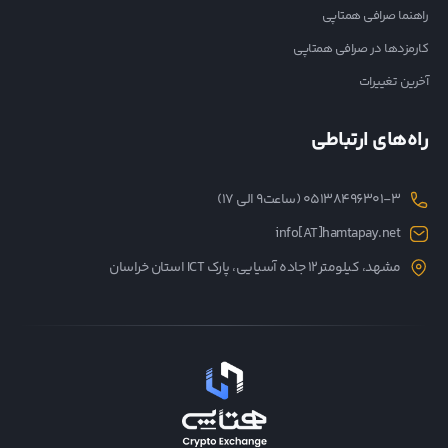
راهنما صرافی همتاپی
کارمزدها در صرافی همتاپی
آخرین تغییرات
راه‌های ارتباطی
05138496301-3 (ساعت۹ الی ۱۷)
info[AT]hamtapay.net
مشهد، کیلومتر12 جاده آسیایی، پارک ICT استان خراسان