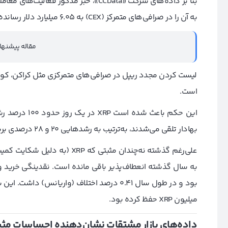
بنا بر داده‌های شرکت «CCData»، خبر مذک
به آن را در صرافی‌های متمرکز (CEX) به ۶.۰۵ میلیارد دلار رسانده که نسبت به روز گذشته، ۱۳۵۱ درصد افزایش یافته است.
مقاله پیشنها
لیست کردن مجدد ریپل در صرافی‌های متمرکزی مثل کراکن، کو
است.
این حکم باعث ش
بهادار تلقی می‌شدند، به‌ترتیب به رشدهایی 20 و 28 درصدی برساند.
میلیون XRP حفظ کرده بود.
داده‌های بازار مشتقات نشان‌دهنده احساسات مثب