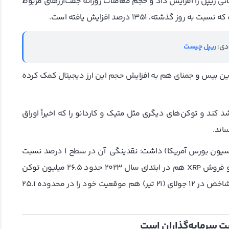
ور فعالیت‌های معاملاتی ریپل را افزایش داد و حجم معاملات روزانه جفت‌ارزهای مربوط
دی:
ریپل چیست
ین بیس و جمنای هم به افزایش حجم این ارز دیجیتال کمک کرده
ده است XRP در یک روز حدود ۱۰۰ درصد رشد کند و توکن‌های دیگری مثل متیک و کاردانو را که اخیراً اوراق
علی‌رغم گذشته نه‌چندان مثبتی که XRP (به دلیل شکایت کمیسیون بورس آمریکا) داشت؛ نقدینگی آن در سطح ۱ درصد نسبت
به سال گذشته انعطاف‌پذیر باقی مانده است. نقدینگی خرید و فروش XRP هم در ابتدای سال ۲۰۲۳ حدود ۲۶.۵ میلیون توکن
بود و در طول سال ۰.۴۱ درصد اختلاف (واریانس) داشت. این شاخص در ۱۲ جولای (۲۱ تیر) هم موقعیت خود را در محدوده ۲۵.۱
ت سرمایه‌گذاران است