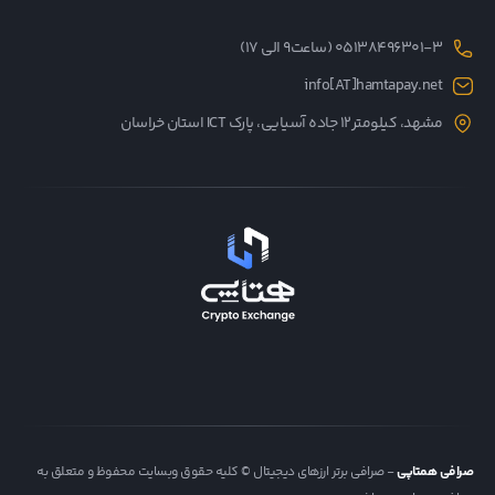
05138496301-3 (ساعت۹ الی ۱۷)
info[AT]hamtapay.net
مشهد، کیلومتر12 جاده آسیایی، پارک ICT استان خراسان
صرافی همتاپی
- صرافی برتر ارزهای دیجیتال © کلیه حقوق وبسایت محفوظ و متعلق به