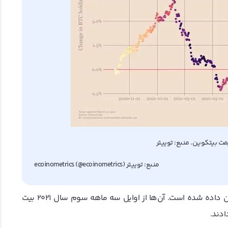
ت بیتکوین. منبع: توییتر
منبع: توییتر ecoinometrics (@ecoinometrics)
در این نمودار حساب‌هایی با موجودی 1 بیتکوین و کمتر نشان داده شده است. آن‌ها از اوایل سه ماهه سوم سال 2021 بیت
دند.