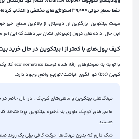
ویلادیسلاو سوپوف (vladislav sopov) اعلام کرد دارندگان بزرگ و کوچک بیتکوین (btc)، به دلیل تلاش
حفظ سطح حیاتی 39,000 استراتژی‌های مختلفی را انتخاب کرده‌اند.
این حال، داده‌های درون زنجیره‌ای نشان می‌دهند که این امر 
کیف پول‌های با کمتر از 1 بیتکوین در حال خرید بیت کوین هستند
با توجه به نمودارهای ارائه شده توسط ecoinometrics
که یک 
کوین (
btc
) دو الگوی انباشت/توزیع واضح وجود دارد.
نهنگ‌های بیتکوین و ماهی‌های کوچک… در حال حاضر در د
ماهی‌های کوچک طوری به ذخیره بیتکوین پرداخته‌اند که ان
هستند.
شک دارم که بدون نهنگ‌ها، حرکت کافی برای یک روند صعو