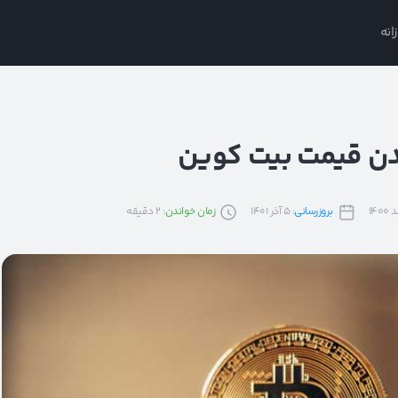
انه
ندن قیمت بیت کوین
بروزرسانی:
5 آذر 1401
زمان خواندن:
2
دقیقه