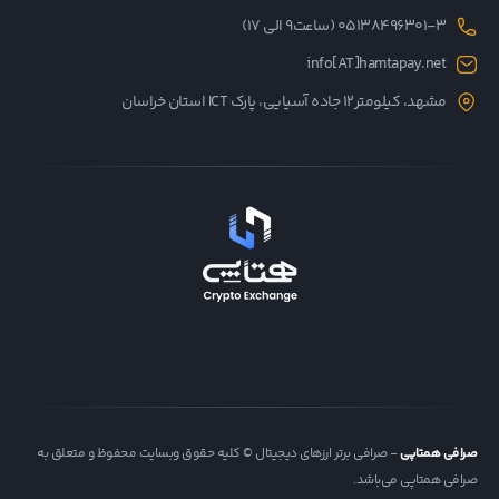
05138496301-3 (ساعت۹ الی ۱۷)
info[AT]hamtapay.net
مشهد، کیلومتر12 جاده آسیایی، پارک ICT استان خراسان
صرافی همتاپی
- صرافی برتر ارزهای دیجیتال © کلیه حقوق وبسایت محفوظ و متعلق به
صرافی همتاپی می‌باشد.