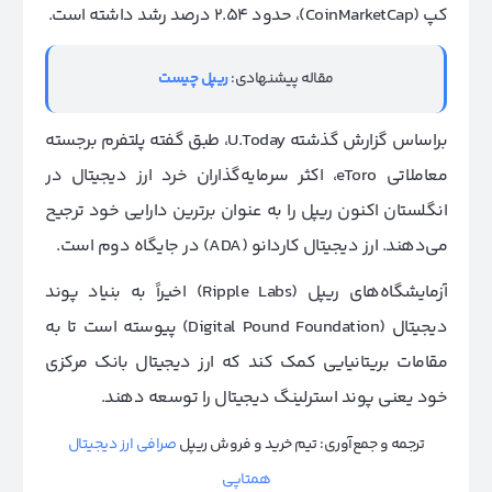
کپ (CoinMarketCap)، حدود 2.54 درصد رشد داشته است.
مقاله پیشنهادی:
ریپل چیست
براساس گزارش گذشته U.Today، طبق گفته پلتفرم برجسته
معاملاتی eToro، اکثر سرمایه‌گذاران خرد ارز دیجیتال در
انگلستان اکنون ریپل را به عنوان برترین دارایی خود ترجیح
می‌دهند. ارز دیجیتال کاردانو (ADA) در جایگاه دوم است.
آزمایشگاه‌های ریپل (
Ripple Labs
) اخیراً به بنیاد پوند
دیجیتال (
Digital Pound Foundation
) پیوسته است تا به
مقامات بریتانیایی کمک کند که ارز دیجیتال بانک مرکزی
خود یعنی پوند استرلینگ دیجیتال را توسعه دهند.
ترجمه و جمع‌آوری: تیم خرید و فروش ریپل
صرافی ارز دیجیتال
همتاپی